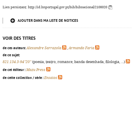
Lien persistant: http://id.bnportugal.gov.pt/bib/bibnacional/2108020
AJOUTER DANS MA LISTE DE NOTICES
VOIR DES TITRES
de ces auteurs:
Alexandre Sarrazola
,
Armando Faria
de ce sujet:
821.134.3-94"20"
(poesia, teatro, romance, banda desenhada, filologia, ...)
de cet éditeur :
Mazu Press
de cette collection / série :
Ensaios