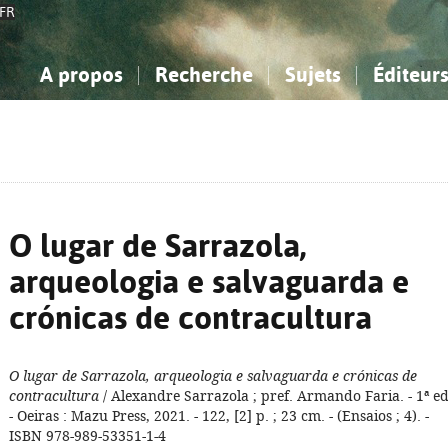
FR
A propos
Recherche
Sujets
Éditeur
a Bibliographie Nationale
imple
onnaissance, Information...
onnaissance, Information...
Avancée
Mes notices
Comment utiliser
Philosophie, psychologie...
Philosophie, psychologie...
Aide - FAQ
ciences sociales...
ciences sociales...
Mathématiques, sciences
Mathématiques, sciences
rts, sport...
rts, sport...
naturelles...
Littérature, linguistique...
naturelles...
Littérature, linguistique...
O lugar de Sarrazola,
arqueologia e salvaguarda e
crónicas de contracultura
O lugar de Sarrazola, arqueologia e salvaguarda e crónicas de
contracultura
/ Alexandre Sarrazola ; pref. Armando Faria. - 1ª ed
- Oeiras : Mazu Press, 2021. - 122, [2] p. ; 23 cm. - (Ensaios ; 4). -
ISBN 978-989-53351-1-4