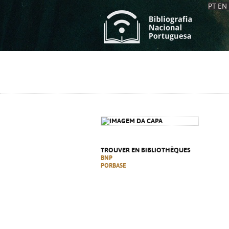
PT
EN
L
S
C
C
S
S
A
A
TROUVER EN BIBLIOTHÈQUES
BNP
PORBASE