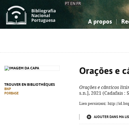
PT
EN
FR
A propos
Re
La Bibliographie Nationale
Simple
Connaissance, Information...
Connaissance, Information...
Avancée
Mes 
Sciences sociales...
Sciences sociales...
Arts, sport...
Arts, sport...
Orações e câ
TROUVER EN BIBLIOTHÈQUES
Orações e cânticos litú
BNP
s.n.], 2021 (Cadafais :
PORBASE
Lien persistant: http://id.
AJOUTER DANS MA LIS