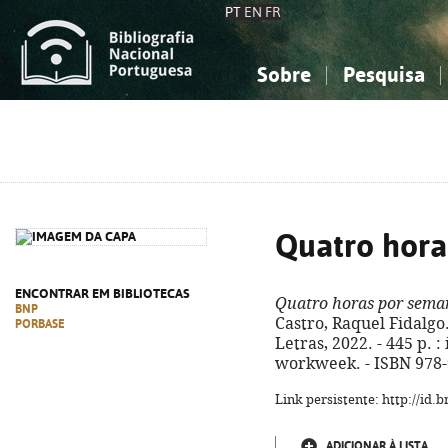
PT
EN
FR
Sobre
Pesquisa
Sobre a Bibliografia Nacional
Simples
Conhecimento, Informação...
Conhecimento, Informação...
Combinada
A
Ciências sociais...
Ciências sociais...
Arte, desporto...
Arte, desporto...
Quatro hora
ENCONTRAR EM BIBLIOTECAS
Quatro horas por sema
BNP
Castro, Raquel Fidalgo. 
PORBASE
Letras, 2022. - 445 p. : 
workweek. - ISBN 978-
Link persistente: http://id
ADICIONAR À LISTA