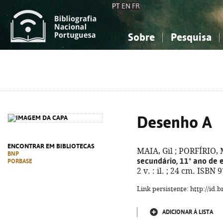
PT
EN
FR
Sobre
Pesquisa
Sobre a Bibliografia Nacional
Simples
Conhecimento, Informação...
Conhecimento, Informação...
Combinada
A
Ciências sociais...
Ciências sociais...
Arte, desporto...
Arte, desporto...
Desenho A
ENCONTRAR EM BIBLIOTECAS
MAIA, Gil ; PORFÍRIO,
BNP
secundário, 11º ano de 
PORBASE
2 v. : il. ; 24 cm. ISBN
Link persistente: http://id
ADICIONAR À LISTA