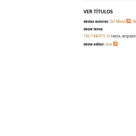
VER TÍTULOS
destes autores:
Gil Maia
,
M
deste tema:
741/744(075.3)
(arte, arquite
deste editor:
Asa