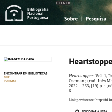
PT
EN
FR
Sobre
Pesquisa
Sobre a Bibliografia Nacional
Simples
Conhecimento, Informação...
Conhecimento, Informação...
Combinada
A
Ciências sociais...
Ciências sociais...
Arte, desporto...
Arte, desporto...
Heartstoppe
ENCONTRAR EM BIBLIOTECAS
Heartstopper
. Vol. 1, 
BNP
Oseman ; trad. Inês Mont
PORBASE
2022. - 263, [19] p. : t
6
Link persistente: http://id
ADICIONAR À LISTA