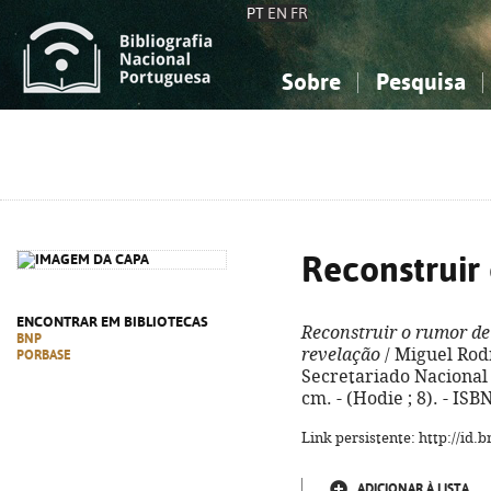
PT
EN
FR
Sobre
Pesquisa
Sobre a Bibliografia Nacional
Simples
Conhecimento, Informação...
Conhecimento, Informação...
Combinada
A
Ciências sociais...
Ciências sociais...
Arte, desporto...
Arte, desporto...
Reconstruir
ENCONTRAR EM BIBLIOTECAS
Reconstruir o rumor d
BNP
revelação
/ Miguel Rodr
PORBASE
Secretariado Nacional de
cm. - (Hodie ; 8). - IS
Link persistente: http://id
ADICIONAR À LISTA