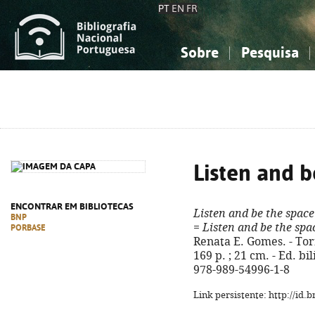
PT
EN
FR
Sobre
Pesquisa
Sobre a Bibliografia Nacional
Simples
Conhecimento, Informação...
Conhecimento, Informação...
Combinada
A
Ciências sociais...
Ciências sociais...
Arte, desporto...
Arte, desporto...
Listen and b
ENCONTRAR EM BIBLIOTECAS
Listen and be the space
BNP
=
Listen and be the spa
PORBASE
Renata E. Gomes. - Tor
169 p. ; 21 cm. - Ed. b
978-989-54996-1-8
Link persistente: http://id