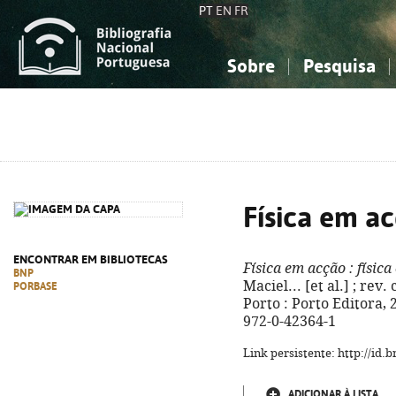
PT
EN
FR
Sobre
Pesquisa
Sobre a Bibliografia Nacional
Simples
Conhecimento, Informação...
Conhecimento, Informação...
Combinada
A
Ciências sociais...
Ciências sociais...
Arte, desporto...
Arte, desporto...
Física em a
ENCONTRAR EM BIBLIOTECAS
Física em acção
: física
BNP
Maciel... [et al.] ; rev.
PORBASE
Porto : Porto Editora, 20
972-0-42364-1
Link persistente: http://id
ADICIONAR À LISTA