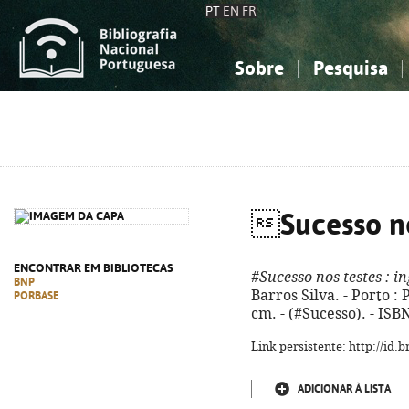
PT
EN
FR
Sobre
Pesquisa
Sobre a Bibliografia Nacional
Simples
Conhecimento, Informação...
Conhecimento, Informação...
Combinada
A
Ciências sociais...
Ciências sociais...
Arte, desporto...
Arte, desporto...
Sucesso no
ENCONTRAR EM BIBLIOTECAS
#Sucesso nos testes
: in
BNP
Barros Silva. - Porto : P
PORBASE
cm. - (#Sucesso). - IS
Link persistente: http://id
ADICIONAR À LISTA