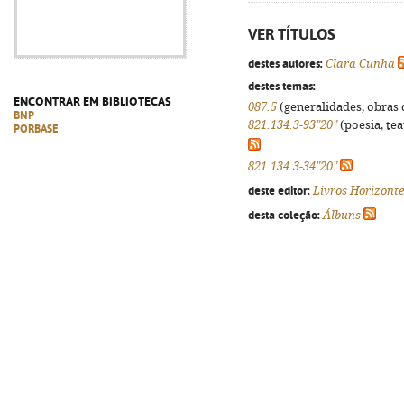
VER TÍTULOS
destes autores:
Clara Cunha
destes temas:
ENCONTRAR EM BIBLIOTECAS
087.5
(generalidades, obras d
BNP
821.134.3-93"20"
(poesia, tea
PORBASE
821.134.3-34"20"
deste editor:
Livros Horizonte
desta coleção:
Álbuns