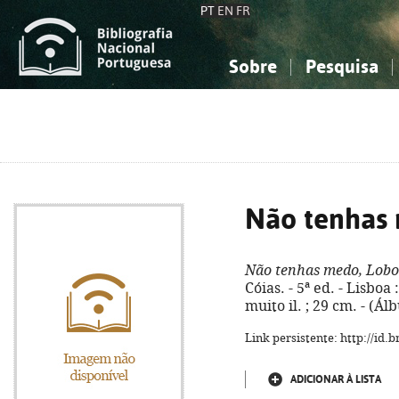
PT
EN
FR
Sobre
Pesquisa
Sobre a Bibliografia Nacional
Simples
Conhecimento, Informação...
Conhecimento, Informação...
Combinada
A
Ciências sociais...
Ciências sociais...
Arte, desporto...
Arte, desporto...
Não tenhas
Não tenhas medo, Lob
Cóias. - 5ª ed. - Lisboa 
muito il. ; 29 cm. - (Á
Link persistente: http://id
ADICIONAR À LISTA