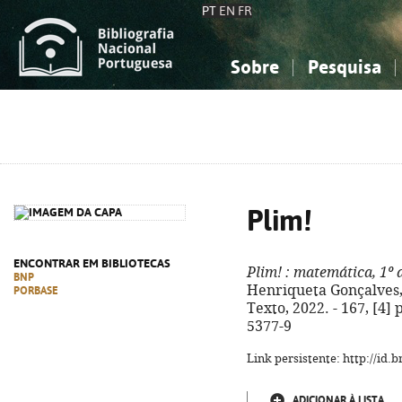
PT
EN
FR
Sobre
Pesquisa
Sobre a Bibliografia Nacional
Simples
Conhecimento, Informação...
Conhecimento, Informação...
Combinada
A
Ciências sociais...
Ciências sociais...
Arte, desporto...
Arte, desporto...
Plim!
ENCONTRAR EM BIBLIOTECAS
Plim!
: matemática, 1º 
BNP
Henriqueta Gonçalves, C
PORBASE
Texto, 2022. - 167, [4] p
5377-9
Link persistente: http://id
ADICIONAR À LISTA