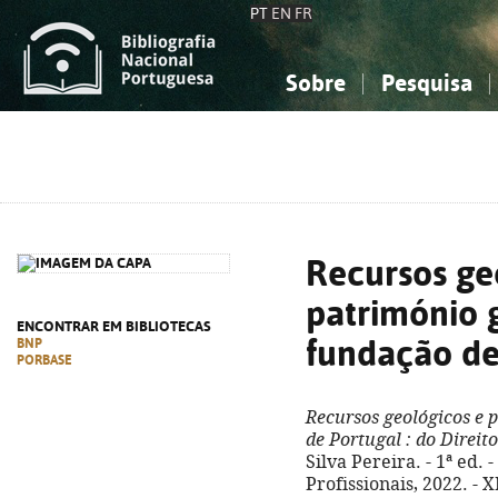
PT
EN
FR
Sobre
Pesquisa
Sobre a Bibliografia Nacional
Simples
Conhecimento, Informação...
Conhecimento, Informação...
Combinada
A
Ciências sociais...
Ciências sociais...
Arte, desporto...
Arte, desporto...
Recursos ge
património 
ENCONTRAR EM BIBLIOTECAS
fundação de
BNP
PORBASE
Recursos geológicos e 
de Portugal
: do Direit
Silva Pereira. - 1ª ed.
Profissionais, 2022. - X