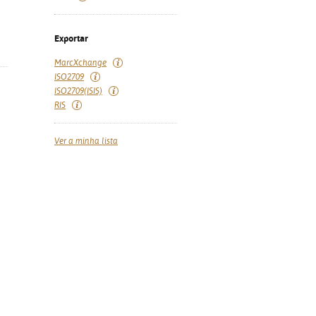
Exportar
MarcXchange
ISO2709
ISO2709(ISIS)
RIS
Ver a minha lista