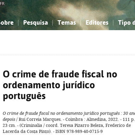
FR
Sobre
Pesquisa
Temas
Editores
Tipo 
obre a Bibliografia Nacional
imples
onhecimento, Informação...
onhecimento, Informação...
Combinada
A minha lista
Como utilizar
Filosofia, psicologia...
Filosofia, psicologia...
Perguntas frequente
iências sociais...
iências sociais...
Ciências exatas e naturais...
Ciências exatas e naturais...
rte, desporto...
rte, desporto...
Literatura, linguística...
Literatura, linguística...
O crime de fraude fiscal no
ordenamento jurídico
português
O crime de fraude fiscal no ordenamento jurídico português
: 30 an
depois
/ Rui Correia Marques. - Coimbra : Almedina, 2022. - 111 p.
23 cm. - (Criminalia / coord. Teresa Pizarro Beleza, Frederico de
Lacerda da Costa Pinto). - ISBN 978-989-40-0715-9