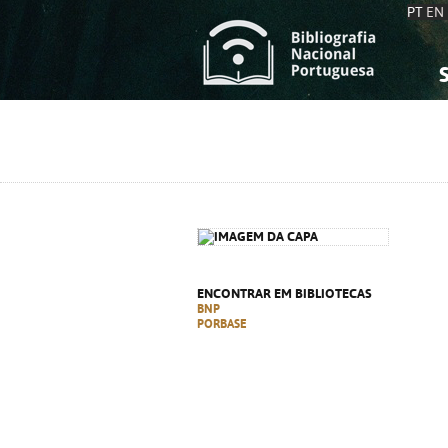
PT
EN
S
S
C
C
C
C
A
A
ENCONTRAR EM BIBLIOTECAS
BNP
PORBASE