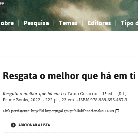
FR
Sobre
Pesquisa
Temas
Editores
Tipo 
obre a Bibliografia Nacional
imples
onhecimento, Informação...
onhecimento, Informação...
Combinada
A minha lista
Como utilizar
Filosofia, psicologia...
Filosofia, psicologia...
Perguntas frequente
iências sociais...
iências sociais...
Ciências exatas e naturais...
Ciências exatas e naturais...
rte, desporto...
rte, desporto...
Literatura, linguística...
Literatura, linguística...
Resgata o melhor que há em ti
Resgata o melhor que há em ti
/ Fábio Gerardo. - 1ª ed. - [S.l.] :
Prime Books, 2022. - 222 p. ; 23 cm. - ISBN 978-989-655-487-3
Link persistente: http://id.bnportugal.gov.pt/bib/bibnacional/2111889
ADICIONAR À LISTA