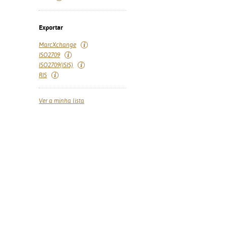
Exportar
MarcXchange
ISO2709
ISO2709(ISIS)
RIS
Ver a minha lista