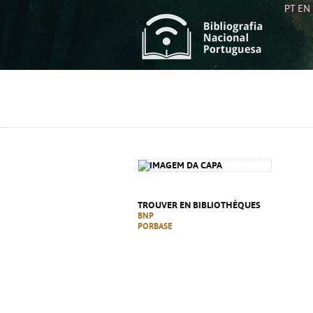
PT
EN
L
S
C
C
S
S
A
A
TROUVER EN BIBLIOTHÈQUES
BNP
PORBASE