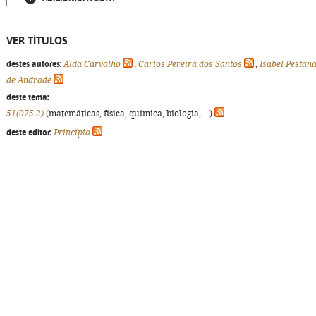
VER TÍTULOS
destes autores:
Alda Carvalho
,
Carlos Pereira dos Santos
,
Isabel Pestan
de Andrade
deste tema:
51(075.2)
(matemáticas, física, química, biologia, ...)
deste editor:
Princípia