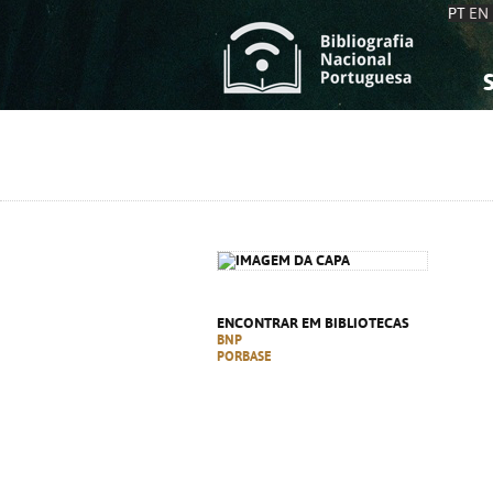
PT
EN
S
S
C
C
C
C
A
A
ENCONTRAR EM BIBLIOTECAS
BNP
PORBASE