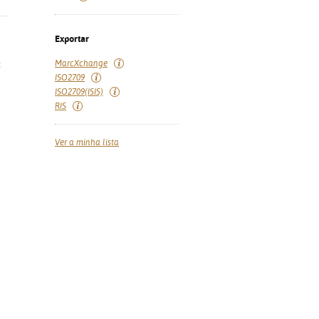
Exportar
MarcXchange
a
ISO2709
ISO2709(ISIS)
RIS
Ver a minha lista