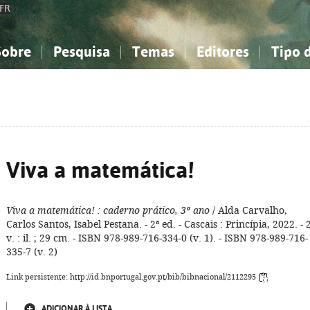
FR
Sobre
Pesquisa
Temas
Editores
Tipo 
obre a Bibliografia Nacional
imples
onhecimento, Informação...
onhecimento, Informação...
Combinada
A minha lista
Como utilizar
Filosofia, psicologia...
Filosofia, psicologia...
Perguntas frequente
iências sociais...
iências sociais...
Ciências exatas e naturais...
Ciências exatas e naturais...
rte, desporto...
rte, desporto...
Literatura, linguística...
Literatura, linguística...
Viva a matemática!
Viva a matemática!
: caderno prático, 3º ano
/ Alda Carvalho,
Carlos Santos, Isabel Pestana. - 2ª ed. - Cascais : Princípia, 2022. - 
v. : il. ; 29 cm. - ISBN 978-989-716-334-0 (v. 1). - ISBN 978-989-716-
335-7 (v. 2)
Link persistente: http://id.bnportugal.gov.pt/bib/bibnacional/2112295
ADICIONAR À LISTA