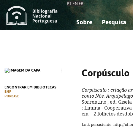
PT
EN
FR
Sobre
Pesquisa
Sobre a Bibliografia Nacional
Simples
Conhecimento, Informação...
Conhecimento, Informação...
Combinada
A
Ciências sociais...
Ciências sociais...
Arte, desporto...
Arte, desporto...
Corpúsculo
ENCONTRAR EM BIBLIOTECAS
Corpúsculo
: criação ar
BNP
conto Nós, Arquipélago
PORBASE
Sorrentino ; ed. Gisela
: Limina - Cooperativa Cu
cm + 2 folhetos desdob
Link persistente: http://id