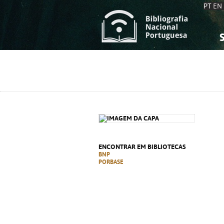
PT
EN
S
S
C
C
C
C
A
A
ENCONTRAR EM BIBLIOTECAS
BNP
PORBASE