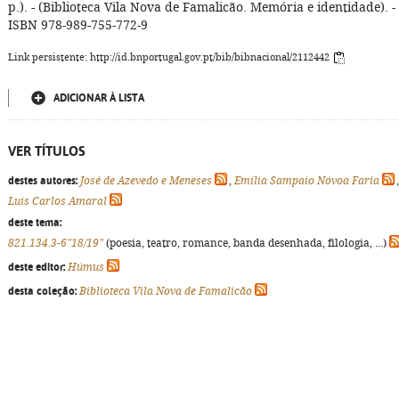
p.). - (Biblioteca Vila Nova de Famalicão. Memória e identidade). -
ISBN 978-989-755-772-9
Link persistente: http://id.bnportugal.gov.pt/bib/bibnacional/2112442
ADICIONAR À LISTA
VER TÍTULOS
destes autores:
José de Azevedo e Meneses
,
Emília Sampaio Nóvoa Faria
,
Luís Carlos Amaral
deste tema:
821.134.3-6"18/19"
(poesia, teatro, romance, banda desenhada, filologia, ...)
deste editor:
Húmus
desta coleção:
Biblioteca Vila Nova de Famalicão