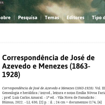
FR
Sobre
Pesquisa
Temas
Editores
Tipo 
obre a Bibliografia Nacional
imples
onhecimento, Informação...
onhecimento, Informação...
Combinada
A minha lista
Como utilizar
Filosofia, psicologia...
Filosofia, psicologia...
Perguntas frequente
iências sociais...
iências sociais...
Ciências exatas e naturais...
Ciências exatas e naturais...
rte, desporto...
rte, desporto...
Literatura, linguística...
Literatura, linguística...
Correspondência de José de
Azevedo e Menezes (1863-
1928)
Correspondência de José de Azevedo e Menezes (1863-1928)
. Vol. II
Genealogia e heráldica / introd., leitura e notas Emília Nóvoa Fari
; pref. Luís Carlos Amaral. - 1ª ed. - Vila Nova de Famalicão :
Húmus, 2022. - LI, 630, [2] p. : il. ; 24 cm + documentos (174, [4]