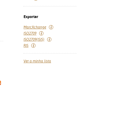
Exportar
MarcXchange
ISO2709
ISO2709(ISIS)
RIS
Ver a minha lista