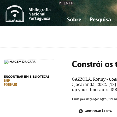
PT
EN
FR
Sobre
Pesquisa
Sobre a Bibliografia Nacional
Simples
Conhecimento, Informação...
Conhecimento, Informação...
Combinada
A
Ciências sociais...
Ciências sociais...
Arte, desporto...
Arte, desporto...
Constrói os 
ENCONTRAR EM BIBLIOTECAS
Cons
GAZZOLA, Ronny -
BNP
: Jacarandá, 2022. [12] p
PORBASE
up your dinosaurs. IS
Link persistente: http://id
ADICIONAR À LISTA