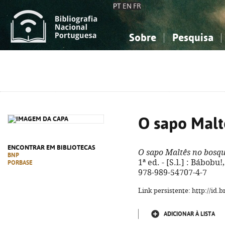
PT
EN
FR
Sobre
Pesquisa
Sobre a Bibliografia Nacional
Simples
Conhecimento, Informação...
Conhecimento, Informação...
Combinada
A
Ciências sociais...
Ciências sociais...
Arte, desporto...
Arte, desporto...
O sapo Malt
ENCONTRAR EM BIBLIOTECAS
O sapo Maltês no bosq
BNP
1ª ed. - [S.l.] : Bábobu!,
PORBASE
978-989-54707-4-7
Link persistente: http://id
ADICIONAR À LISTA