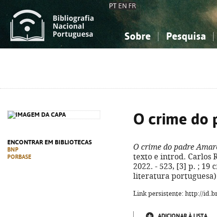
PT
EN
FR
Sobre
Pesquisa
Sobre a Bibliografia Nacional
Simples
Conhecimento, Informação...
Conhecimento, Informação...
Combinada
A
Ciências sociais...
Ciências sociais...
Arte, desporto...
Arte, desporto...
O crime do
ENCONTRAR EM BIBLIOTECAS
O crime do padre Amar
BNP
texto e introd. Carlos 
PORBASE
2022. - 523, [3] p. ; 1
literatura portuguesa)
Link persistente: http://id
ADICIONAR À LISTA