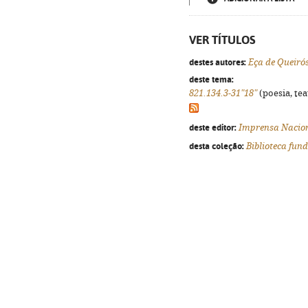
VER TÍTULOS
destes autores:
Eça de Queiró
deste tema:
821.134.3-31"18"
(poesia, tea
deste editor:
Imprensa Nacio
desta coleção:
Biblioteca fun