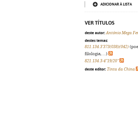
ADICIONAR À LISTA
VER TÍTULOS
deste autor:
António Mega Fe
destes temas:
811.134.3'373(038)(042)
(poe
filologia, ...)
821.134.3-4"19/20"
deste editor:
Tinta da China