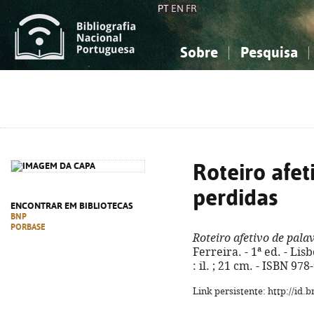
PT
EN
FR
Sobre
Pesquisa
Sobre a Bibliografia Nacional
Simples
Conhecimento, Informação...
Conhecimento, Informação...
Combinada
A
Ciências sociais...
Ciências sociais...
Arte, desporto...
Arte, desporto...
Roteiro afet
perdidas
ENCONTRAR EM BIBLIOTECAS
BNP
PORBASE
Roteiro afetivo de pala
Ferreira. - 1ª ed. - Lis
: il. ; 21 cm. - ISBN 97
Link persistente: http://id