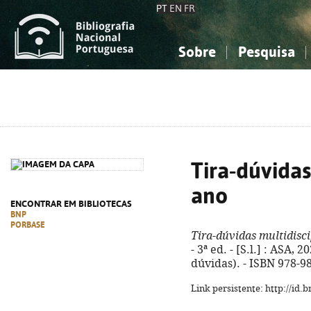
PT
EN
FR
Sobre
Pesquisa
Sobre a Bibliografia Nacional
Simples
Conhecimento, Informação...
Conhecimento, Informação...
Combinada
A
Ciências sociais...
Ciências sociais...
Arte, desporto...
Arte, desporto...
Tira-dúvidas
ano
ENCONTRAR EM BIBLIOTECAS
BNP
PORBASE
Tira-dúvidas multidisci
- 3ª ed. - [S.l.] : ASA, 20
dúvidas). - ISBN 978-9
Link persistente: http://id