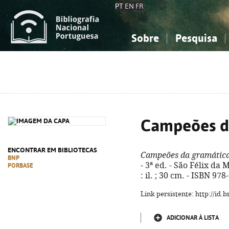
PT
EN
FR
Sobre
Pesquisa
Sobre a Bibliografia Nacional
Simples
Conhecimento, Informação...
Conhecimento, Informação...
Combinada
A
Ciências sociais...
Ciências sociais...
Arte, desporto...
Arte, desporto...
Campeões d
ENCONTRAR EM BIBLIOTECAS
Campeões da gramátic
BNP
- 3ª ed. - São Félix da 
PORBASE
: il. ; 30 cm. - ISBN 97
Link persistente: http://id
ADICIONAR À LISTA