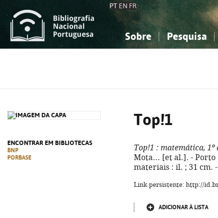
PT
EN
FR
Sobre
Pesquisa
Sobre a Bibliografia Nacional
Simples
Conhecimento, Informação...
Conhecimento, Informação...
Combinada
A
Ciências sociais...
Ciências sociais...
Arte, desporto...
Arte, desporto...
Top!1
ENCONTRAR EM BIBLIOTECAS
Top!1
: matemática, 1º
BNP
Mota... [et al.]. - Porto
PORBASE
materiais : il. ; 31 cm
Link persistente: http://id
ADICIONAR À LISTA