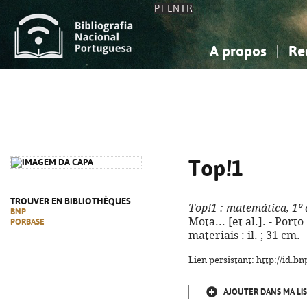
PT
EN
FR
A propos
Re
La Bibliographie Nationale
Simple
Connaissance, Information...
Connaissance, Information...
Avancée
Mes 
Sciences sociales...
Sciences sociales...
Arts, sport...
Arts, sport...
Top!1
TROUVER EN BIBLIOTHÈQUES
Top!1
: matemática, 1º
BNP
Mota... [et al.]. - Porto
PORBASE
materiais : il. ; 31 cm
Lien persistant: http://id.
AJOUTER DANS MA LIS