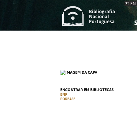
PT
EN
S
S
C
C
C
C
A
A
ENCONTRAR EM BIBLIOTECAS
BNP
PORBASE