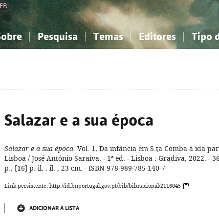
FR
Sobre
Pesquisa
Temas
Editores
Tipo 
obre a Bibliografia Nacional
imples
onhecimento, Informação...
onhecimento, Informação...
Combinada
A minha lista
Como utilizar
Filosofia, psicologia...
Filosofia, psicologia...
Perguntas frequente
iências sociais...
iências sociais...
Ciências exatas e naturais...
Ciências exatas e naturais...
rte, desporto...
rte, desporto...
Literatura, linguística...
Literatura, linguística...
Salazar e a sua época
Salazar e a sua época
. Vol. 1, Da infância em S.ta Comba à ida pa
Lisboa / José António Saraiva. - 1ª ed. - Lisboa : Gradiva, 2022. - 3
p., [16] p. il. : il. ; 23 cm. - ISBN 978-989-785-140-7
Link persistente: http://id.bnportugal.gov.pt/bib/bibnacional/2116045
ADICIONAR À LISTA