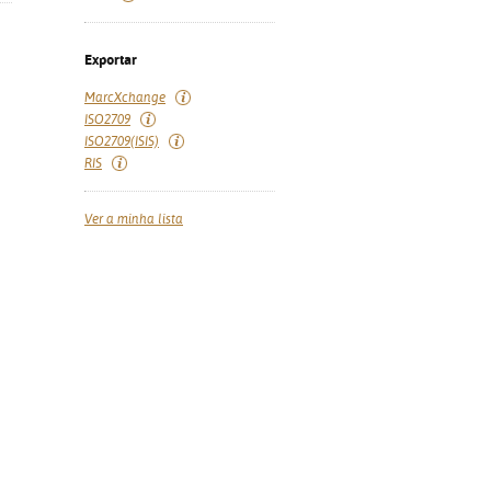
Exportar
MarcXchange
ISO2709
ISO2709(ISIS)
RIS
Ver a minha lista