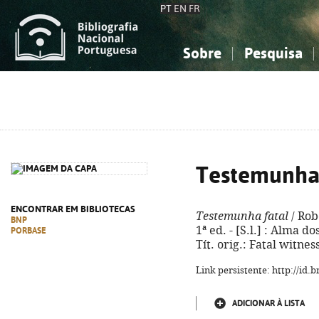
PT
EN
FR
Sobre
Pesquisa
Sobre a Bibliografia Nacional
Simples
Conhecimento, Informação...
Conhecimento, Informação...
Combinada
A
Ciências sociais...
Ciências sociais...
Arte, desporto...
Arte, desporto...
Testemunha 
ENCONTRAR EM BIBLIOTECAS
Testemunha fatal
/ Rob
BNP
1ª ed. - [S.l.] : Alma do
PORBASE
Tít. orig.: Fatal witne
Link persistente: http://id
ADICIONAR À LISTA