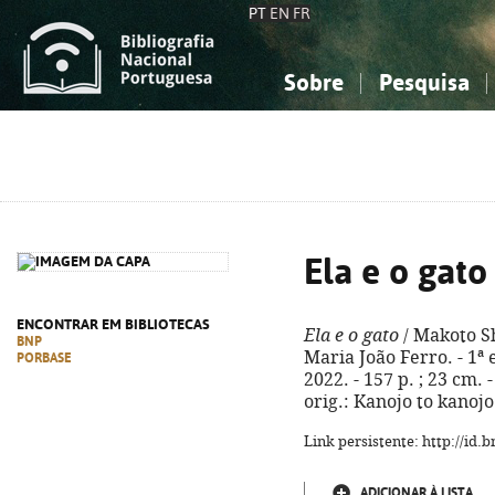
PT
EN
FR
Sobre
Pesquisa
Sobre a Bibliografia Nacional
Simples
Conhecimento, Informação...
Conhecimento, Informação...
Combinada
A
Ciências sociais...
Ciências sociais...
Arte, desporto...
Arte, desporto...
Ela e o gato
ENCONTRAR EM BIBLIOTECAS
Ela e o gato
/ Makoto S
BNP
Maria João Ferro. - 1ª 
PORBASE
2022. - 157 p. ; 23 cm. 
orig.: Kanojo to kanoj
Link persistente: http://id
ADICIONAR À LISTA