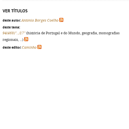
VER TÍTULOS
deste autor:
António Borges Coelho
deste tema:
94(469)".../17"
(história de Portugal e do Mundo, geografia, monografias
regionais, ...)
deste editor:
Caminho