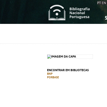
PT
EN
S
S
C
C
C
C
A
A
ENCONTRAR EM BIBLIOTECAS
BNP
PORBASE