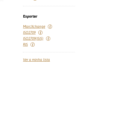
Exportar
MarcXchange
ISO2709
ISO2709(ISIS)
RIS
Ver a minha lista