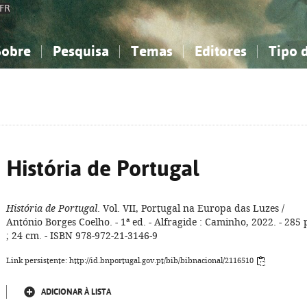
FR
Sobre
Pesquisa
Temas
Editores
Tipo 
obre a Bibliografia Nacional
imples
onhecimento, Informação...
onhecimento, Informação...
Combinada
A minha lista
Como utilizar
Filosofia, psicologia...
Filosofia, psicologia...
Perguntas frequente
iências sociais...
iências sociais...
Ciências exatas e naturais...
Ciências exatas e naturais...
rte, desporto...
rte, desporto...
Literatura, linguística...
Literatura, linguística...
História de Portugal
História de Portugal
. Vol. VII, Portugal na Europa das Luzes /
António Borges Coelho. - 1ª ed. - Alfragide : Caminho, 2022. - 285 
; 24 cm. - ISBN 978-972-21-3146-9
Link persistente: http://id.bnportugal.gov.pt/bib/bibnacional/2116510
ADICIONAR À LISTA