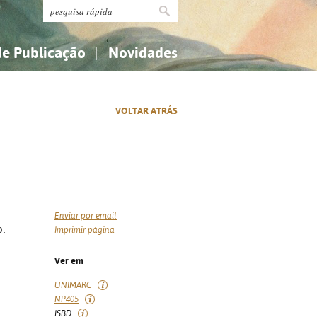
de Publicação
Novidades
s
Religião...
Religião...
VOLTAR ATRÁS
Ciências aplicadas...
Ciências aplicadas...
História, geografia, biografias...
História, geografia, biografias...
Enviar por email
p.
Imprimir página
Ver em
UNIMARC
NP405
ISBD