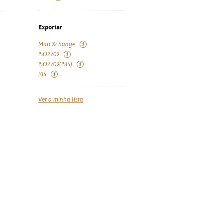
Exportar
MarcXchange
ISO2709
ISO2709(ISIS)
RIS
Ver a minha lista