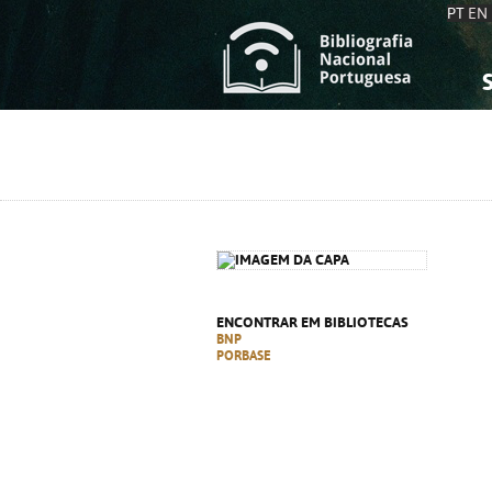
PT
EN
S
S
C
C
C
C
A
A
ENCONTRAR EM BIBLIOTECAS
BNP
PORBASE