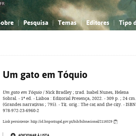
FR
Sobre
Pesquisa
Temas
Editores
Tipo 
obre a Bibliografia Nacional
imples
onhecimento, Informação...
onhecimento, Informação...
Combinada
A minha lista
Como utilizar
Filosofia, psicologia...
Filosofia, psicologia...
Perguntas frequente
iências sociais...
iências sociais...
Ciências exatas e naturais...
Ciências exatas e naturais...
rte, desporto...
rte, desporto...
Literatura, linguística...
Literatura, linguística...
Um gato em Tóquio
Um gato em Tóquio
/ Nick Bradley ; trad. Isabel Nunes, Helena
Sobral. - 1ª ed. - Lisboa : Editorial Presença, 2022. - 309 p. ; 24 cm.
(Grandes narrativas ; 795). - Tít. orig.: The cat and the city. - ISBN
978-972-23-6960-2
Link persistente: http://id.bnportugal.gov.pt/bib/bibnacional/2116529
ADICIONAR À LISTA