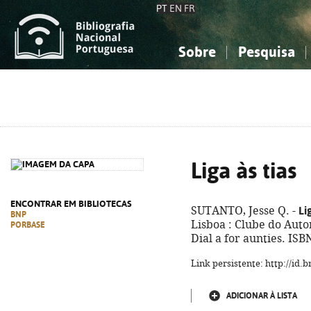
PT
EN
FR
Sobre
Pesquisa
Sobre a Bibliografia Nacional
Simples
Conhecimento, Informação...
Conhecimento, Informação...
Combinada
A
Ciências sociais...
Ciências sociais...
Arte, desporto...
Arte, desporto...
Liga às tias
ENCONTRAR EM BIBLIOTECAS
Li
SUTANTO, Jesse Q. -
BNP
Lisboa : Clube do Autor,
PORBASE
Dial a for aunties. IS
Link persistente: http://id
ADICIONAR À LISTA