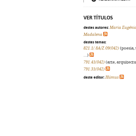
VER TÍTULOS
destes autores:
Maria Eugénia
Madalena
destes temas:
821.1/.8A/Z.09(042)
(poesia, 
...)
791.41(042)
(arte, arquitectu
791.31(042)
deste editor:
Húmus