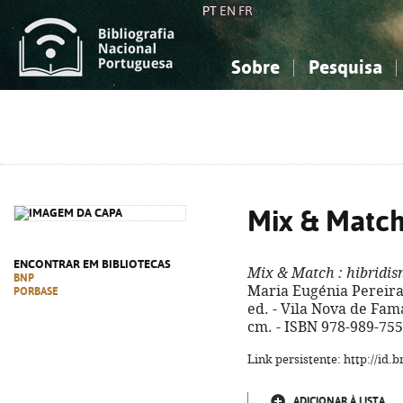
PT
EN
FR
Sobre
Pesquisa
Sobre a Bibliografia Nacional
Simples
Conhecimento, Informação...
Conhecimento, Informação...
Combinada
A
Ciências sociais...
Ciências sociais...
Arte, desporto...
Arte, desporto...
Mix & Matc
ENCONTRAR EM BIBLIOTECAS
Mix & Match
: hibridi
BNP
Maria Eugénia Pereira,
PORBASE
ed. - Vila Nova de Famal
cm. - ISBN 978-989-755
Link persistente: http://id
ADICIONAR À LISTA