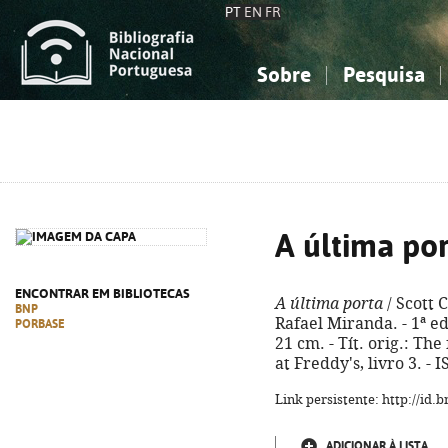
PT
EN
FR
Sobre
Pesquisa
Sobre a Bibliografia Nacional
Simples
Conhecimento, Informação...
Conhecimento, Informação...
Combinada
A
Ciências sociais...
Ciências sociais...
Arte, desporto...
Arte, desporto...
A última po
ENCONTRAR EM BIBLIOTECAS
A última porta
/ Scott 
BNP
Rafael Miranda. - 1ª ed.
PORBASE
21 cm. - Tít. orig.: The
at Freddy's, livro 3. -
Link persistente: http://id
ADICIONAR À LISTA