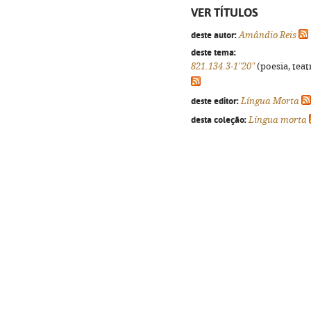
VER TÍTULOS
deste autor:
Amândio Reis
deste tema:
821.134.3-1"20"
(poesia, teat
deste editor:
Língua Morta
desta coleção:
Língua morta