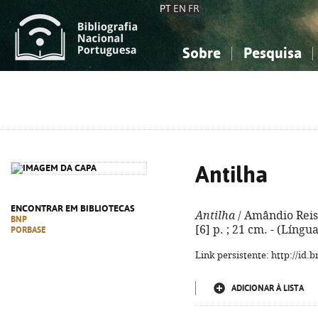
PT
EN
FR
Sobre
Pesquisa
Sobre a Bibliografia Nacional
Simples
Conhecimento, Informação...
Conhecimento, Informação...
Combinada
A
Ciências sociais...
Ciências sociais...
Arte, desporto...
Arte, desporto...
Antilha
ENCONTRAR EM BIBLIOTECAS
Antilha
/ Amândio Reis. 
BNP
[6] p. ; 21 cm. - (Língu
PORBASE
Link persistente: http://id
ADICIONAR À LISTA