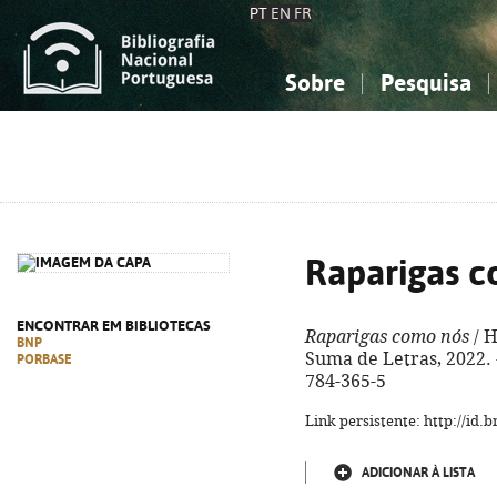
PT
EN
FR
Sobre
Pesquisa
Sobre a Bibliografia Nacional
Simples
Conhecimento, Informação...
Conhecimento, Informação...
Combinada
A
Ciências sociais...
Ciências sociais...
Arte, desporto...
Arte, desporto...
Raparigas c
ENCONTRAR EM BIBLIOTECAS
Raparigas como nós
/ H
BNP
Suma de Letras, 2022. -
PORBASE
784-365-5
Link persistente: http://id
ADICIONAR À LISTA