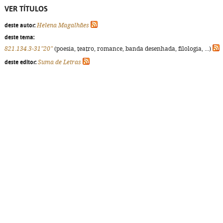
VER TÍTULOS
deste autor:
Helena Magalhães
deste tema:
821.134.3-31"20"
(poesia, teatro, romance, banda desenhada, filologia, ...)
deste editor:
Suma de Letras