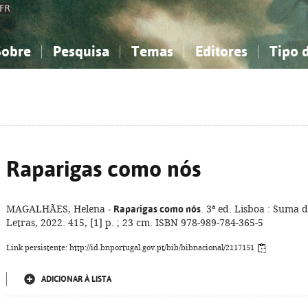
FR
Sobre
Pesquisa
Temas
Editores
Tipo 
obre a Bibliografia Nacional
imples
onhecimento, Informação...
onhecimento, Informação...
Combinada
A minha lista
Como utilizar
Filosofia, psicologia...
Filosofia, psicologia...
Perguntas frequente
iências sociais...
iências sociais...
Ciências exatas e naturais...
Ciências exatas e naturais...
rte, desporto...
rte, desporto...
Literatura, linguística...
Literatura, linguística...
Raparigas como nós
MAGALHÃES, Helena -
Raparigas como nós
. 3ª ed. Lisboa : Suma 
Letras, 2022. 415, [1] p. ; 23 cm. ISBN 978-989-784-365-5
Link persistente: http://id.bnportugal.gov.pt/bib/bibnacional/2117151
ADICIONAR À LISTA