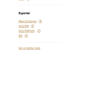
Exportar
MarcXchange
ISO2709
ISO2709(ISIS)
RIS
Ver a minha lista