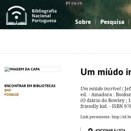
PT
EN
FR
Sobre
Pesquisa
Sobre a Bibliografia Nacional
Simples
Conhecimento, Informação...
Conhecimento, Informação...
Combinada
A
Ciências sociais...
Ciências sociais...
Arte, desporto...
Arte, desporto...
Um miúdo in
ENCONTRAR EM BIBLIOTECAS
Um miúdo incrível
/ Je
BNP
ed. - Amadora : Booksmile
PORBASE
(O diário do Rowley ; 1
friendly kid. - ISBN 9
Link persistente: http://id
ADICIONAR À LISTA