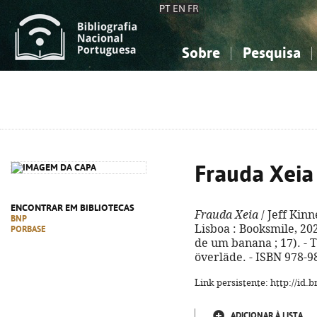
PT
EN
FR
Sobre
Pesquisa
Sobre a Bibliografia Nacional
Simples
Conhecimento, Informação...
Conhecimento, Informação...
Combinada
A
Ciências sociais...
Ciências sociais...
Arte, desporto...
Arte, desporto...
Frauda Xeia
ENCONTRAR EM BIBLIOTECAS
Frauda Xeia
/ Jeff Kinn
BNP
Lisboa : Booksmile, 2022.
PORBASE
de um banana ; 17). - T
överläde. - ISBN 978-9
Link persistente: http://id
ADICIONAR À LISTA