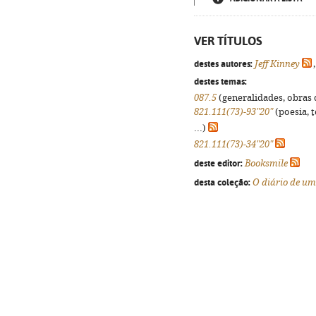
VER TÍTULOS
destes autores:
Jeff Kinney
destes temas:
087.5
(generalidades, obras d
821.111(73)-93"20"
(poesia, 
...)
821.111(73)-34"20"
deste editor:
Booksmile
desta coleção:
O diário de u