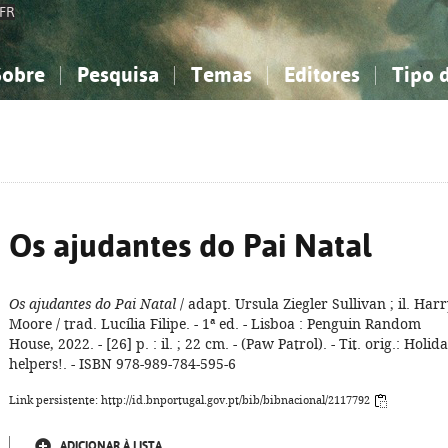
FR
Sobre
Pesquisa
Temas
Editores
Tipo 
obre a Bibliografia Nacional
imples
onhecimento, Informação...
onhecimento, Informação...
Combinada
A minha lista
Como utilizar
Filosofia, psicologia...
Filosofia, psicologia...
Perguntas frequente
iências sociais...
iências sociais...
Ciências exatas e naturais...
Ciências exatas e naturais...
rte, desporto...
rte, desporto...
Literatura, linguística...
Literatura, linguística...
Os ajudantes do Pai Natal
Os ajudantes do Pai Natal
/ adapt. Ursula Ziegler Sullivan ; il. Har
Moore / trad. Lucília Filipe. - 1ª ed. - Lisboa : Penguin Random
House, 2022. - [26] p. : il. ; 22 cm. - (Paw Patrol). - Tit. orig.: Holid
helpers!. - ISBN 978-989-784-595-6
Link persistente: http://id.bnportugal.gov.pt/bib/bibnacional/2117792
ADICIONAR À LISTA