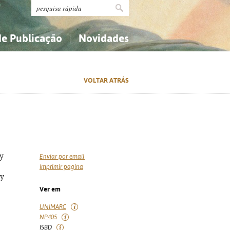
de Publicação
Novidades
s
Religião...
Religião...
VOLTAR ATRÁS
Ciências aplicadas...
Ciências aplicadas...
História, geografia, biografias...
História, geografia, biografias...
ry
Enviar por email
Imprimir página
ay
Ver em
UNIMARC
NP405
ISBD