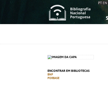
PT
EN
S
S
C
C
C
C
A
A
ENCONTRAR EM BIBLIOTECAS
BNP
PORBASE