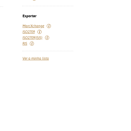
Exportar
MarcXchange
ISO2709
ISO2709(ISIS)
RIS
Ver a minha lista