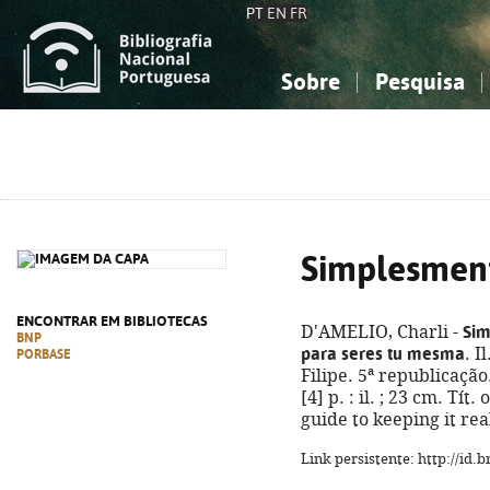
PT
EN
FR
Sobre
Pesquisa
Sobre a Bibliografia Nacional
Simples
Conhecimento, Informação...
Conhecimento, Informação...
Combinada
A
Ciências sociais...
Ciências sociais...
Arte, desporto...
Arte, desporto...
Simplesment
ENCONTRAR EM BIBLIOTECAS
Sim
D'AMELIO, Charli -
BNP
para seres tu mesma
. I
PORBASE
Filipe. 5ª republicação
[4] p. : il. ; 23 cm. Tít
guide to keeping it re
Link persistente: http://id