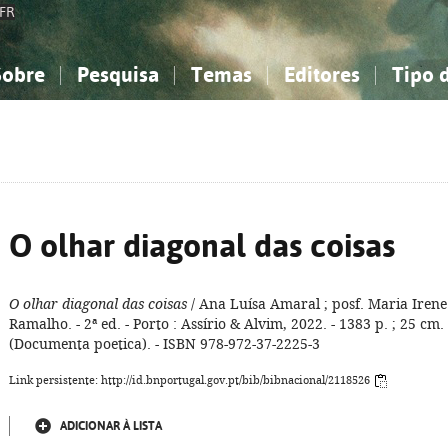
FR
Sobre
Pesquisa
Temas
Editores
Tipo 
obre a Bibliografia Nacional
imples
onhecimento, Informação...
onhecimento, Informação...
Combinada
A minha lista
Como utilizar
Filosofia, psicologia...
Filosofia, psicologia...
Perguntas frequente
iências sociais...
iências sociais...
Ciências exatas e naturais...
Ciências exatas e naturais...
rte, desporto...
rte, desporto...
Literatura, linguística...
Literatura, linguística...
O olhar diagonal das coisas
O olhar diagonal das coisas
/ Ana Luísa Amaral ; posf. Maria Irene
Ramalho. - 2ª ed. - Porto : Assírio & Alvim, 2022. - 1383 p. ; 25 cm. 
(Documenta poetica). - ISBN 978-972-37-2225-3
Link persistente: http://id.bnportugal.gov.pt/bib/bibnacional/2118526
ADICIONAR À LISTA