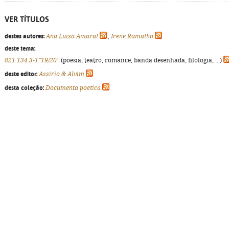
VER TÍTULOS
destes autores:
Ana Luísa Amaral
,
Irene Ramalho
deste tema:
821.134.3-1"19/20"
(poesia, teatro, romance, banda desenhada, filologia, ...)
deste editor:
Assírio & Alvim
desta coleção:
Documenta poetica