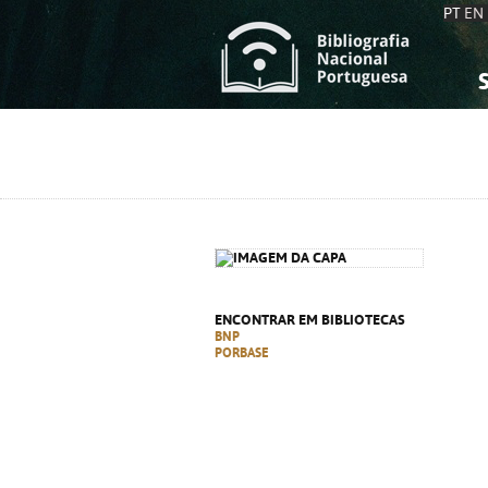
PT
EN
S
S
C
C
C
C
A
A
ENCONTRAR EM BIBLIOTECAS
BNP
PORBASE