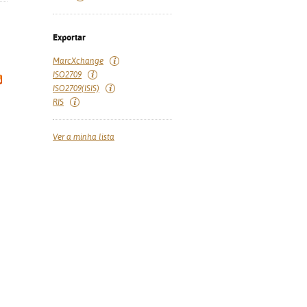
Exportar
MarcXchange
ISO2709
ISO2709(ISIS)
RIS
Ver a minha lista