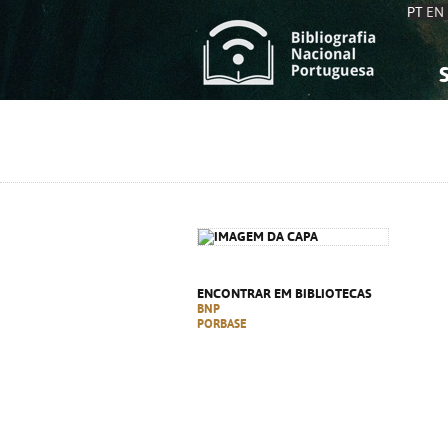
PT
EN
S
S
C
C
C
C
A
A
ENCONTRAR EM BIBLIOTECAS
BNP
PORBASE