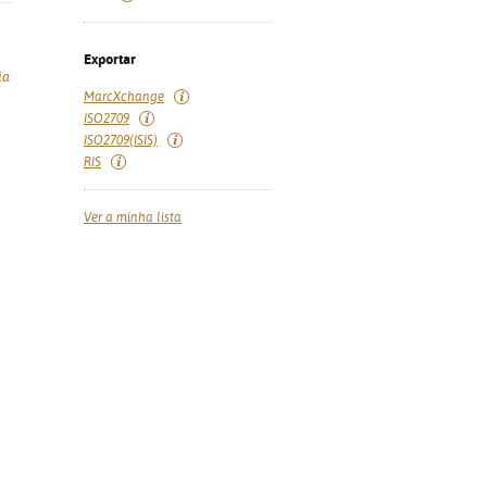
Exportar
ia
MarcXchange
ISO2709
ISO2709(ISIS)
RIS
Ver a minha lista