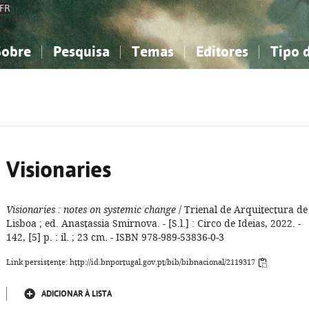
FR
Sobre
Pesquisa
Temas
Editores
Tipo 
obre a Bibliografia Nacional
imples
onhecimento, Informação...
onhecimento, Informação...
Combinada
A minha lista
Como utilizar
Filosofia, psicologia...
Filosofia, psicologia...
Perguntas frequente
iências sociais...
iências sociais...
Ciências exatas e naturais...
Ciências exatas e naturais...
rte, desporto...
rte, desporto...
Literatura, linguística...
Literatura, linguística...
Visionaries
Visionaries
: notes on systemic change
/ Trienal de Arquitectura de
Lisboa ; ed. Anastassia Smirnova. - [S.l.] : Circo de Ideias, 2022. -
142, [5] p. : il. ; 23 cm. - ISBN 978-989-53836-0-3
Link persistente: http://id.bnportugal.gov.pt/bib/bibnacional/2119317
ADICIONAR À LISTA