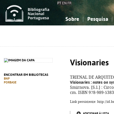
PT
EN
FR
Sobre
Pesquisa
Sobre a Bibliografia Nacional
Simples
Conhecimento, Informação...
Conhecimento, Informação...
Combinada
A
Ciências sociais...
Ciências sociais...
Arte, desporto...
Arte, desporto...
Visionaries
ENCONTRAR EM BIBLIOTECAS
TRIENAL DE ARQUITECT
BNP
Visionaries
: notes on s
PORBASE
Smirnova. [S.l.] : Circo 
cm. ISBN 978-989-5383
Link persistente: http://id
ADICIONAR À LISTA