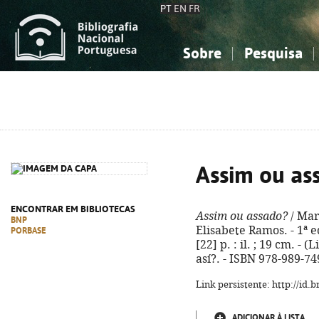
PT
EN
FR
Sobre
Pesquisa
Sobre a Bibliografia Nacional
Simples
Conhecimento, Informação...
Conhecimento, Informação...
Combinada
A
Ciências sociais...
Ciências sociais...
Arte, desporto...
Arte, desporto...
Assim ou as
ENCONTRAR EM BIBLIOTECAS
Assim ou assado?
/ Mar
BNP
Elisabete Ramos. - 1ª e
PORBASE
[22] p. : il. ; 19 cm. - 
así?. - ISBN 978-989-74
Link persistente: http://id
ADICIONAR À LISTA