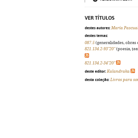
VER TÍTULOS
destes autores:
María Pascual
destes temas:
087.5
(generalidades, obras d
821.134.2-93"20"
(poesia, tea
821.134.2-34"20"
deste editor:
Kalandraka
desta coleção:
Livros para s