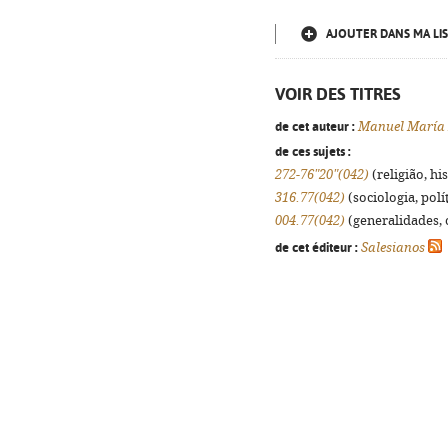
AJOUTER DANS MA LIS
VOIR DES TITRES
de cet auteur :
Manuel María 
de ces sujets :
272-76"20"(042)
(religião, hi
316.77(042)
(sociologia, polít
004.77(042)
(generalidades, o
de cet éditeur :
Salesianos