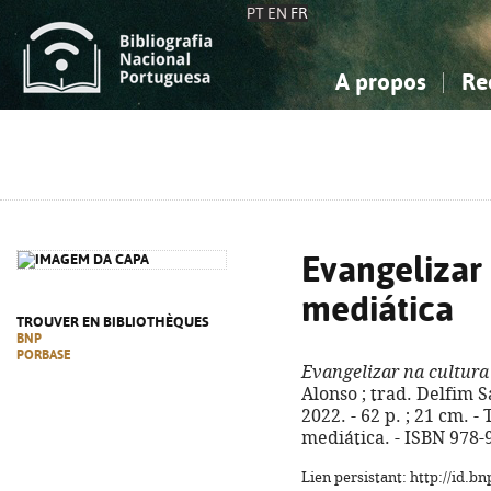
PT
EN
FR
A propos
Re
La Bibliographie Nationale
Simple
Connaissance, Information...
Connaissance, Information...
Avancée
Mes 
Sciences sociales...
Sciences sociales...
Arts, sport...
Arts, sport...
Evangelizar
mediática
TROUVER EN BIBLIOTHÈQUES
BNP
PORBASE
Evangelizar na cultura
Alonso ; trad. Delfim Sa
2022. - 62 p. ; 21 cm. -
mediática. - ISBN 978-
Lien persistant: http://id.