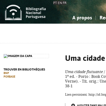
PT
EN
FR
A propos
Re
La Bibliographie Nationale
Simple
Connaissance, Information...
Connaissance, Information...
Avancée
Mes 
Sciences sociales...
Sciences sociales...
Arts, sport...
Arts, sport...
Uma cidade 
TROUVER EN BIBLIOTHÈQUES
Uma cidade flutuante
/
BNP
1ª ed. - Porto : Book Cov
PORBASE
Verne). - Tít. orig.: Un
38-1
Lien persistant: http://id.
AJOUTER DANS MA LIS