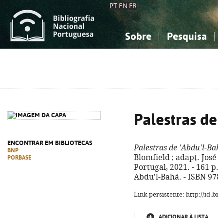
PT
EN
FR
Sobre
Pesquisa
Sobre a Bibliografia Nacional
Simples
Conhecimento, Informação...
Conhecimento, Informação...
Combinada
A
Ciências sociais...
Ciências sociais...
Arte, desporto...
Arte, desporto...
Palestras de
ENCONTRAR EM BIBLIOTECAS
Palestras de 'Abdu'l-Ba
BNP
Blomfield ; adapt. José 
PORBASE
Portugal, 2021. - 161 p.
Abdu'l-Bahá. - ISBN 97
Link persistente: http://id
ADICIONAR À LISTA