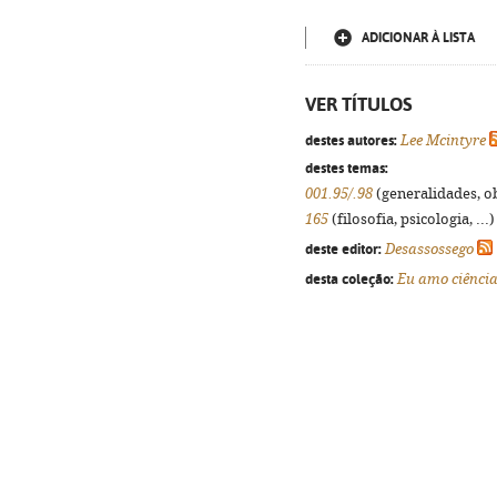
ADICIONAR À LISTA
VER TÍTULOS
destes autores:
Lee Mcintyre
destes temas:
001.95/.98
(generalidades, obr
165
(filosofia, psicologia, ...
deste editor:
Desassossego
desta coleção:
Eu amo ciênci