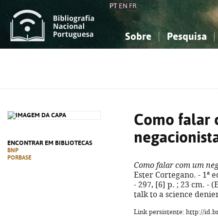
PT
EN
FR
Sobre
Pesquisa
Sobre a Bibliografia Nacional
Simples
Conhecimento, Informação...
Conhecimento, Informação...
Combinada
A
Ciências sociais...
Ciências sociais...
Arte, desporto...
Arte, desporto...
Como falar
negacionist
ENCONTRAR EM BIBLIOTECAS
BNP
PORBASE
Como falar com um neg
Ester Cortegano. - 1ª e
- 297, [6] p. ; 23 cm. - 
talk to a science denie
Link persistente: http://id