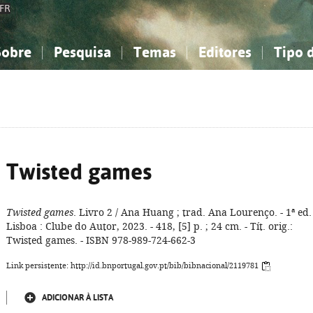
FR
Sobre
Pesquisa
Temas
Editores
Tipo 
obre a Bibliografia Nacional
imples
onhecimento, Informação...
onhecimento, Informação...
Combinada
A minha lista
Como utilizar
Filosofia, psicologia...
Filosofia, psicologia...
Perguntas frequente
iências sociais...
iências sociais...
Ciências exatas e naturais...
Ciências exatas e naturais...
rte, desporto...
rte, desporto...
Literatura, linguística...
Literatura, linguística...
Twisted games
Twisted games
. Livro 2 / Ana Huang ; trad. Ana Lourenço. - 1ª ed. 
Lisboa : Clube do Autor, 2023. - 418, [5] p. ; 24 cm. - Tít. orig.:
Twisted games. - ISBN 978-989-724-662-3
Link persistente: http://id.bnportugal.gov.pt/bib/bibnacional/2119781
ADICIONAR À LISTA