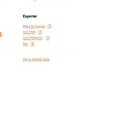
Exportar
MarcXchange
ISO2709
ISO2709(ISIS)
RIS
Ver a minha lista