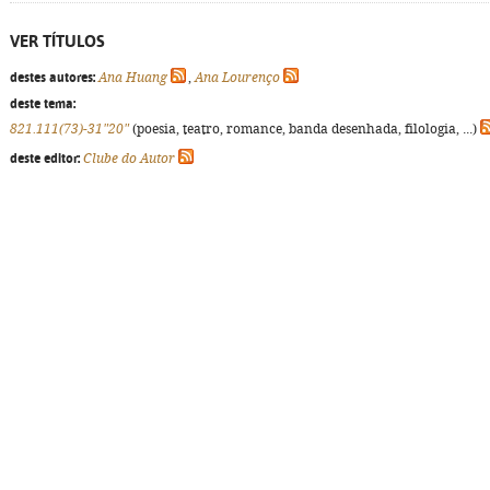
VER TÍTULOS
destes autores:
Ana Huang
,
Ana Lourenço
deste tema:
821.111(73)-31"20"
(poesia, teatro, romance, banda desenhada, filologia, ...)
deste editor:
Clube do Autor