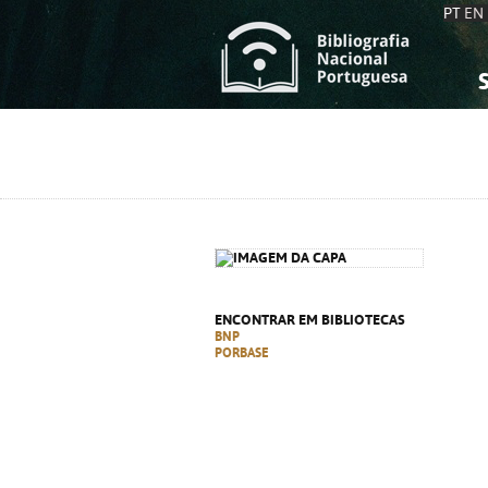
PT
EN
S
S
C
C
C
C
A
A
ENCONTRAR EM BIBLIOTECAS
BNP
PORBASE